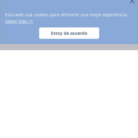
Copyright
2026
Vidroop. All rights reserved
Esta web usa cookies para ofrecerle una mejor experiencia.
Saber más >>
Síguenos
Estoy de acuerdo